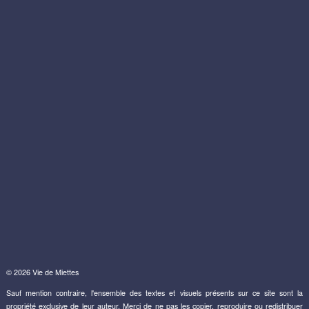
© 2026 Vie de Miettes
Sauf mention contraire, l'ensemble des textes et visuels présents sur ce site sont la
propriété exclusive de leur auteur. Merci de ne pas les copier, reproduire ou redistribuer