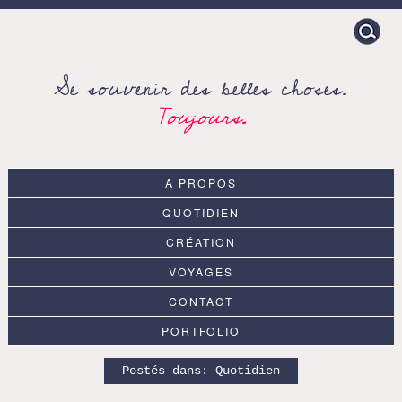
Search
for:
Se souvenir des belles choses.
Toujours.
A PROPOS
QUOTIDIEN
CRÉATION
VOYAGES
CONTACT
PORTFOLIO
Postés dans:
Quotidien