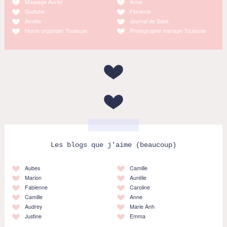
Massage Auriol
Anne
Godiche
Florence
Amélie
Journal de Saxe
Home organiser Toulouse
Photographe mariage Toulouse
Les blogs que j'aime (beaucoup)
Aubes
Camille
Marion
Aurélie
Fabienne
Caroline
Camille
Anne
Audrey
Marie Anh
Justine
Emma