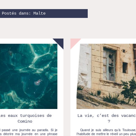
Postés dans:
Malte
Les eaux turquoises de
La vie, c’est des vacanc
Comino
?
 passé une journée au paradis. Si je
Quand je suis ailleurs qu’à Toulouse, 
is décrire ma journée en une phrase
l’habitude de mettre le réveil un peu plus