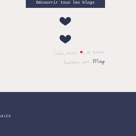
Découvrir tous les blogs
, et bonne
♥
Créé, avec
May
humeur par
GALES