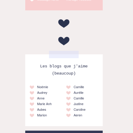
Les blogs que j'aime
(beaucoup)
Noémie
Camille
Audrey
Aurélie
Anne
Camille
Marie Anh
Justine
Aubes
Caroline
Marion
Aeren