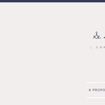
Se 
{ CA
A PROP