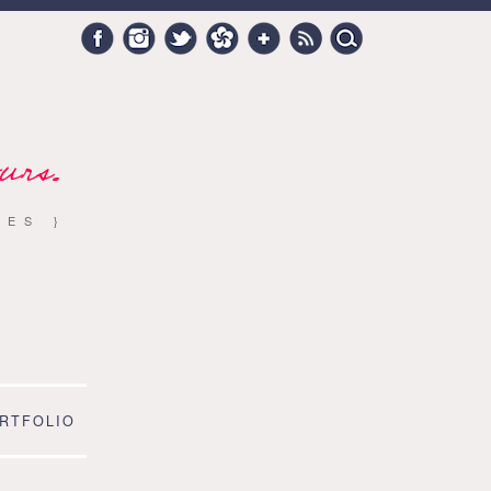
Search
Facebook
Instagram
Twitter
Hellocoton
Google +
RSS
for:
urs.
RES }
RTFOLIO