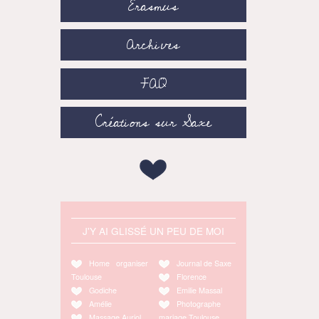
Erasmus
Archives
FAQ
Créations sur Saxe
J'Y AI GLISSÉ UN PEU DE MOI
Home organiser
Journal de Saxe
Toulouse
Florence
Godiche
Emilie Massal
Amélie
Photographe
Massage Auriol
mariage Toulouse