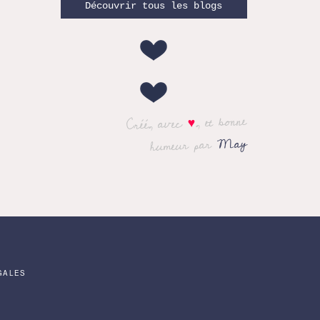
Découvrir tous les blogs
, et bonne
♥
Créé, avec
May
humeur par
GALES