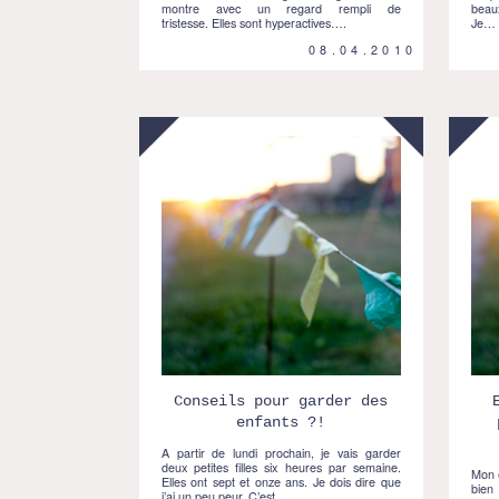
montre avec un regard rempli de
beaux
tristesse. Elles sont hyperactives….
Je…
08.04.2010
Conseils pour garder des
enfants ?!
A partir de lundi prochain, je vais garder
deux petites filles six heures par semaine.
Mon e
Elles ont sept et onze ans. Je dois dire que
bien 
j’ai un peu peur. C’est…