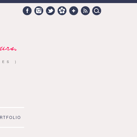
Search
Facebook
Instagram
Twitter
Hellocoton
Google +
RSS
for:
urs.
RES }
RTFOLIO