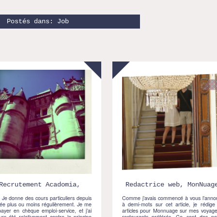
Postés dans:
Job
Recrutement Acadomia,
Redactrice web, MonNuag
: Je donne des cours particuliers depuis
Comme j’avais commencé à vous l’anno
cée plus ou moins régulièrement. Je me
à demi-mots sur cet article, je rédige
payer en chèque emploi-service, et j’ai
articles pour Monnuage sur mes voyage
urs été relativement contre le principe
restaurants préférés. Ce sont des pet