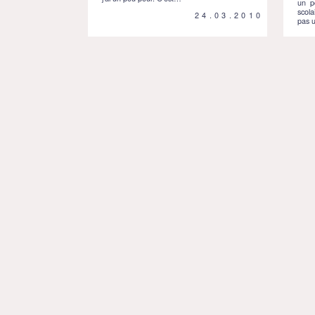
un p
scola
24.03.2010
pas 