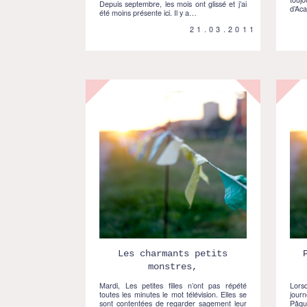
Depuis septembre, les mois ont glissé et j’ai
d’Ac
été moins présente ici. Il y a…
21.03.2011
Les charmants petits
monstres,
Mardi, Les petites filles n’ont pas répété
Lorsq
toutes les minutes le mot télévision. Elles se
jour
sont contentées de regarder sagement leur
Pâque