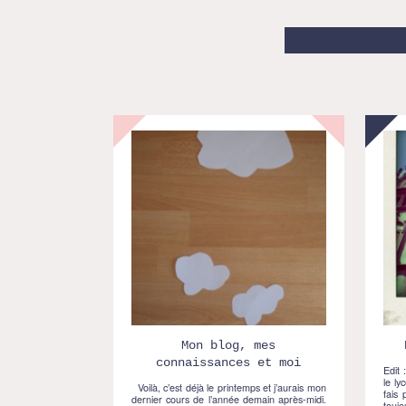
Mon blog, mes
connaissances et moi
Edit 
le ly
Voilà, c’est déjà le printemps et j’aurais mon
fais 
dernier cours de l’année demain après-midi.
toujo