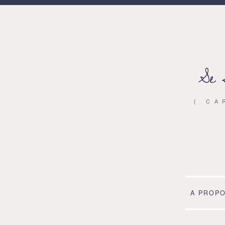
Se 
{ CA
A PROP