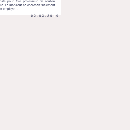
oste pour être professeur de soutien
ire. Le monsieur ne cherchait finalement
un employé…
02.03.2010