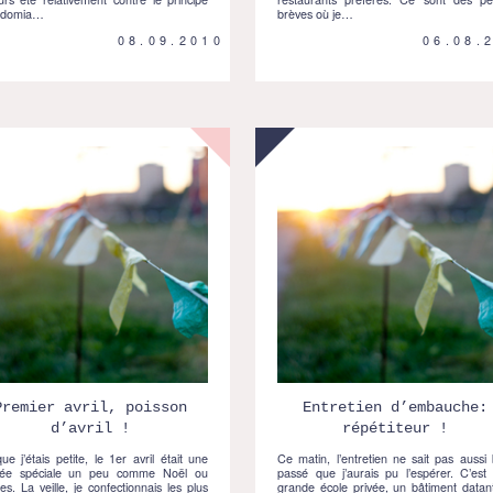
adomia…
brèves où je…
08.09.2010
06.08.
Premier avril, poisson
Entretien d’embauche:
d’avril !
répétiteur !
ue j’étais petite, le 1er avril était une
Ce matin, l’entretien ne sait pas aussi 
née spéciale un peu comme Noël ou
passé que j’aurais pu l’espérer. C’est
s. La veille, je confectionnais les plus
grande école privée, un bâtiment datan