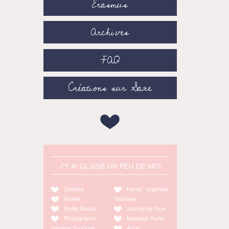
Erasmus
Archives
FAQ
Créations sur Saxe
J'Y AI GLISSÉ UN PEU DE MOI
Godiche
Home organiser
Amélie
Toulouse
Emilie Massal
Journal de Saxe
Photographe
Massage Auriol
mariage Toulouse
Anne