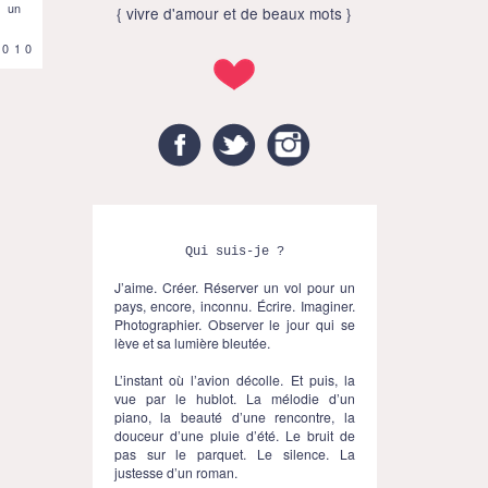
à un
{ vivre d'amour et de beaux mots }
2010
Facebook
Twitter
Instagram
Qui suis-je ?
J’aime. Créer. Réserver un vol pour un
pays, encore, inconnu. Écrire. Imaginer.
Photographier. Observer le jour qui se
lève et sa lumière bleutée.
L’instant où l’avion décolle. Et puis, la
vue par le hublot. La mélodie d’un
piano, la beauté d’une rencontre, la
douceur d’une pluie d’été. Le bruit de
pas sur le parquet. Le silence. La
justesse d’un roman.