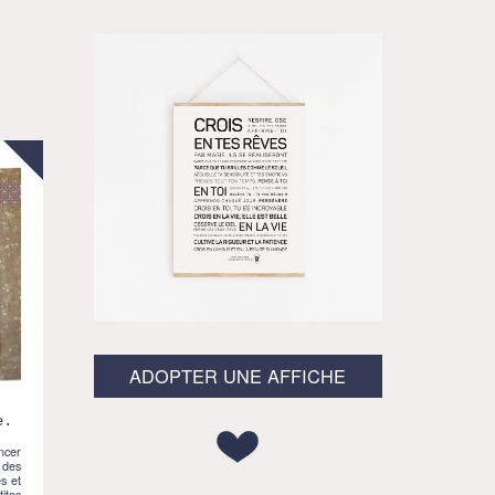
ADOPTER UNE AFFICHE
e.
ncer
 des
s et
ites