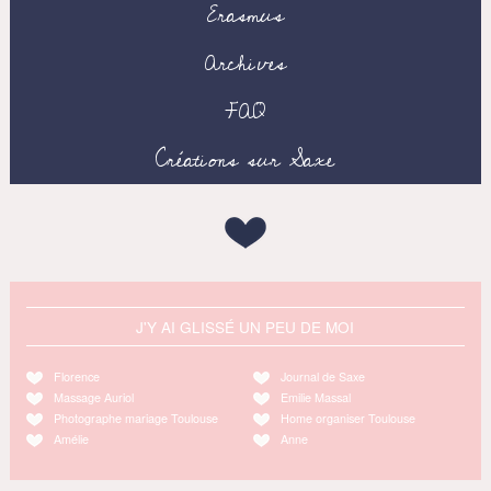
Erasmus
Archives
FAQ
Créations sur Saxe
J'Y AI GLISSÉ UN PEU DE MOI
Florence
Journal de Saxe
Massage Auriol
Emilie Massal
Photographe mariage Toulouse
Home organiser Toulouse
Amélie
Anne