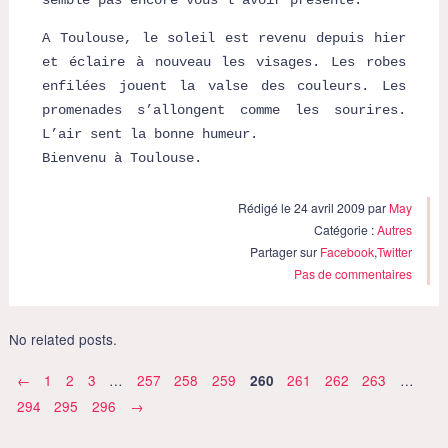
semble pas encore vous l’avoir présenté.
A Toulouse, le soleil est revenu depuis hier
et éclaire à nouveau les visages. Les robes
enfilées jouent la valse des couleurs. Les
promenades s’allongent comme les sourires.
L’air sent la bonne humeur.
Bienvenu à Toulouse.
Rédigé le 24 avril 2009 par
May
Catégorie :
Autres
Partager sur
Facebook
,
Twitter
Pas de commentaires
No related posts.
←
1
2
3
…
257
258
259
261
262
263
…
260
294
295
296
→