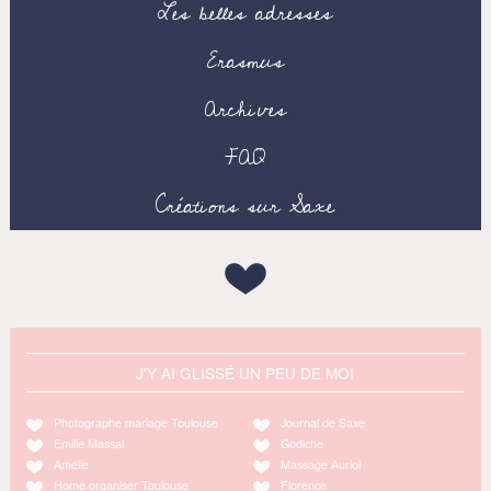
Les belles adresses
Erasmus
Archives
FAQ
Créations sur Saxe
J'Y AI GLISSÉ UN PEU DE MOI
Photographe mariage Toulouse
Journal de Saxe
Emilie Massal
Godiche
Amélie
Massage Auriol
Home organiser Toulouse
Florence