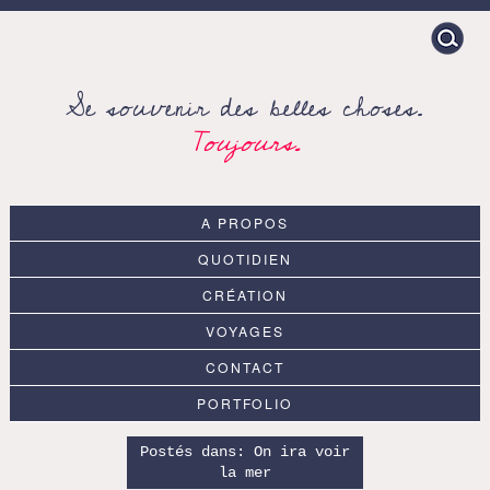
Search
for:
Se souvenir des belles choses.
Toujours.
A PROPOS
QUOTIDIEN
CRÉATION
VOYAGES
CONTACT
PORTFOLIO
Postés dans:
On ira voir
la mer