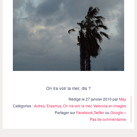
On ira voir la mer, dis ?
Rédigé le 27 janvier 2010 par
May
Catégories :
Autres
,
Erasmus
,
On ira voir la mer
,
Valencia en images
Partager sur
Facebook
,
Twitter
ou
Google +
Pas de commentaires