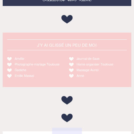
J'Y AI GLISSÉ UN PEU DE MOI
Amélie
Journal de Saxe
Photographe mariage Toulouse
Home organiser Toulouse
Godiche
Massage Auriol
Emilie Massal
Anne