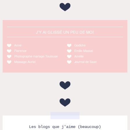
J'Y AI GLISSÉ UN PEU DE MOI
Anne
Godiche
Florence
Emilie Massal
Photographe mariage Toulouse
Amélie
Massage Auriol
Journal de Saxe
Les blogs que j'aime (beaucoup)