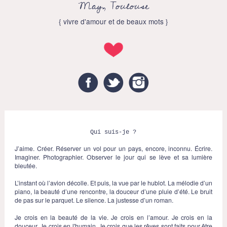
May, Toulouse
{ vivre d'amour et de beaux mots }
Facebook
Twitter
Instagram
Qui suis-je ?
J’aime. Créer. Réserver un vol pour un pays, encore, inconnu. Écrire.
Imaginer. Photographier. Observer le jour qui se lève et sa lumière
bleutée.
L’instant où l’avion décolle. Et puis, la vue par le hublot. La mélodie d’un
piano, la beauté d’une rencontre, la douceur d’une pluie d’été. Le bruit
de pas sur le parquet. Le silence. La justesse d’un roman.
Je crois en la beauté de la vie. Je crois en l’amour. Je crois en la
douceur. Je crois en l'humain. Je crois que les rêves sont faits pour être