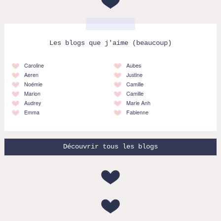
Les blogs que j'aime (beaucoup)
Caroline
Aubes
Aeren
Justine
Noémie
Camille
Marion
Camille
Audrey
Marie Anh
Emma
Fabienne
Découvrir tous les blogs