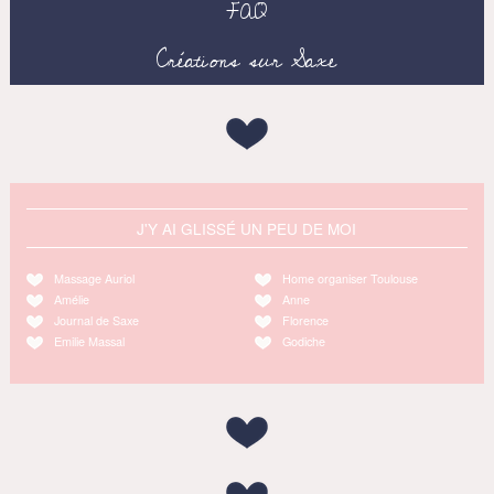
FAQ
Créations sur Saxe
J'Y AI GLISSÉ UN PEU DE MOI
Massage Auriol
Home organiser Toulouse
Amélie
Anne
Journal de Saxe
Florence
Emilie Massal
Godiche