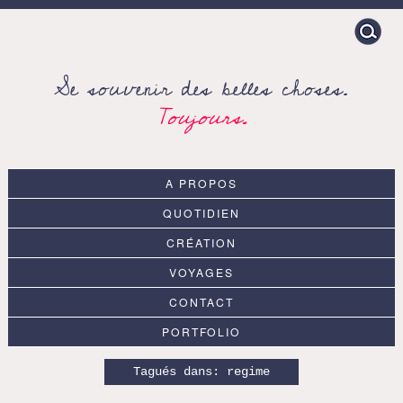
Search
for:
Se souvenir des belles choses.
Toujours.
A PROPOS
QUOTIDIEN
CRÉATION
VOYAGES
CONTACT
PORTFOLIO
Tagués dans:
regime