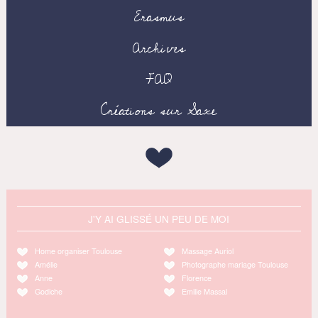
Erasmus
Archives
FAQ
Créations sur Saxe
J'Y AI GLISSÉ UN PEU DE MOI
Home organiser Toulouse
Massage Auriol
Amélie
Photographe mariage Toulouse
Anne
Florence
Godiche
Emilie Massal