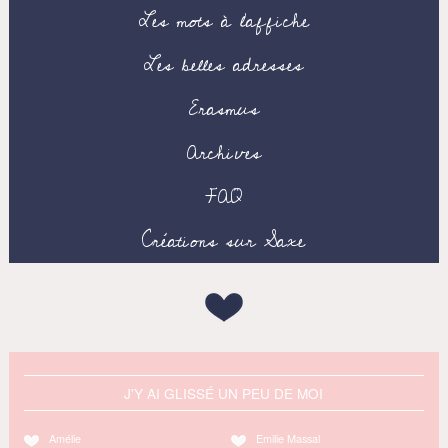
Les mots à l’affiche
Les belles adresses
Erasmus
Archives
FAQ
Créations sur Saxe
J'Y AI GLISSÉ UN PEU DE MOI
Amélie
Emilie Massal