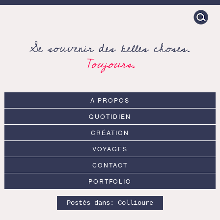
Search
for:
Se souvenir des belles choses.
Toujours.
A PROPOS
QUOTIDIEN
CRÉATION
VOYAGES
CONTACT
PORTFOLIO
Postés dans:
Collioure