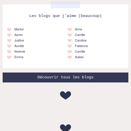
Les blogs que j'aime (beaucoup)
Marion
Anne
Aeren
Camille
Justine
Caroline
Aurélie
Fabienne
Noémie
Camille
Emma
Aubes
Découvrir tous les blogs