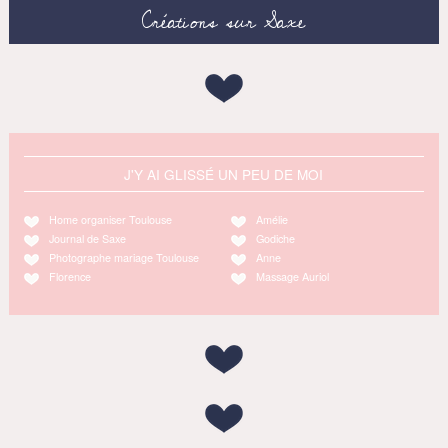
Créations sur Saxe
J'Y AI GLISSÉ UN PEU DE MOI
Home organiser Toulouse
Amélie
Journal de Saxe
Godiche
Photographe mariage Toulouse
Anne
Florence
Massage Auriol