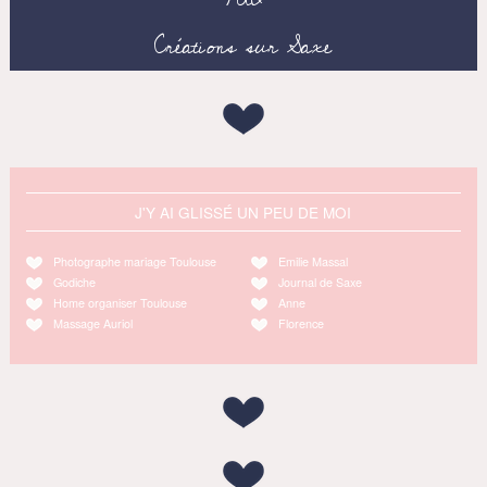
Créations sur Saxe
J'Y AI GLISSÉ UN PEU DE MOI
Photographe mariage Toulouse
Emilie Massal
Godiche
Journal de Saxe
Home organiser Toulouse
Anne
Massage Auriol
Florence