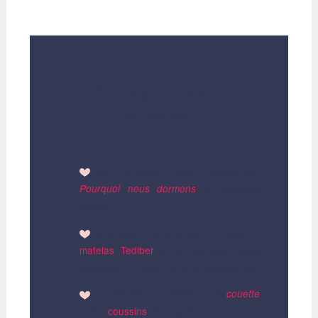
Les informations
pratiques
Tout d’abord, lisez absolument
de Matthew
Pourquoi nous dormons
Walker
Vous avez 100 nuits pour le tester le
matelas Tediber
et le renvoyer, sans
explication, si cela ne vous convient pas
Le matelas est ferme, et la
couette
et les
coussins
sont gonflants « comme