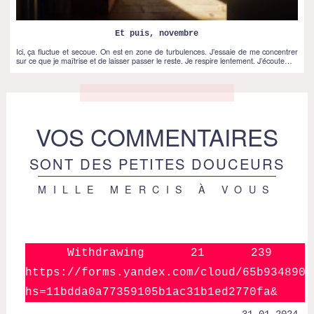
Et puis, novembre
Ici, ça fluctue et secoue. On est en zone de turbulences. J’essaie de me concentrer
sur ce que je maîtrise et de laisser passer le reste. Je respire lentement. J’écoute…
VOS COMMENTAIRES
SONT DES PETITES DOUCEURS
MILLE MERCIS À VOUS
Withdrawing 21 23
https://forms.yandex.com/cloud/65b9348902
hs=11bdda0a77359105b1ac31b1ed2770fa&