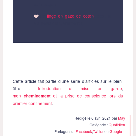
sur nuage »
Le
linge en gaze de coton
, c’est la
vie (testez-les, vraiment !)
Cette article fait partie d’une série d’articles sur le bien-
être :
Introduction et mise en garde
,
mon
et la prise de conscience lors du
cheminement
premier confinement
.
Rédigé le 6 avril 2021 par
May
Catégorie :
Quotidien
Partager sur
Facebook
,
Twitter
ou
Google +