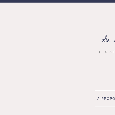
Se 
{ CA
A PROP