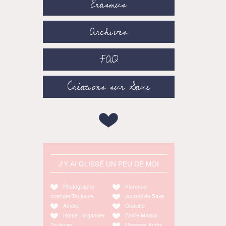
Erasmus
Archives
FAQ
Créations sur Saxe
J'Y AI GLISSÉ UN PEU DE MOI
Photographe
Florence
mariage Toulouse
Journal de Saxe
Amélie
Godiche
Home organiser
Emilie Massal
Toulouse
Massage Auriol