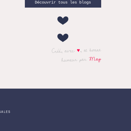
Découvrir tous les blogs
, et bonne
♥
Créé, avec
May
humeur par
GALES