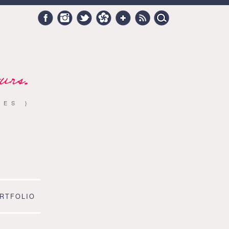
Search
Facebook
Instagram
Twitter
Hellocoton
Google +
RSS
for:
urs.
RES }
RTFOLIO