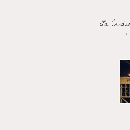
La Cendré
{