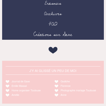
Erasmus
Archives
FAQ
Créations sur Saxe
J'Y AI GLISSÉ UN PEU DE MOI
Journal de Saxe
Godiche
Emilie Massal
Florence
Home organiser Toulouse
Photographe mariage Toulouse
Amélie
Anne