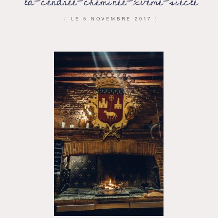
la-cendree-cheminee-xveme-siecle
{ LE
5 NOVEMBRE 2017
}