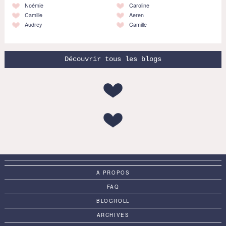
Noémie
Caroline
Camille
Aeren
Audrey
Camille
Découvrir tous les blogs
A PROPOS
FAQ
BLOGROLL
ARCHIVES