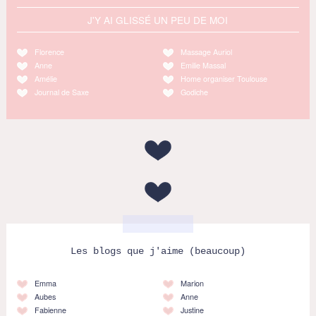
J'Y AI GLISSÉ UN PEU DE MOI
Florence
Massage Auriol
Anne
Emilie Massal
Amélie
Home organiser Toulouse
Journal de Saxe
Godiche
Les blogs que j'aime (beaucoup)
Emma
Marion
Aubes
Anne
Fabienne
Justine