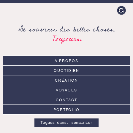
Search
for:
Se souvenir des belles choses.
Toujours.
A PROPOS
QUOTIDIEN
CRÉATION
VOYAGES
CONTACT
PORTFOLIO
Tagués dans:
semainier