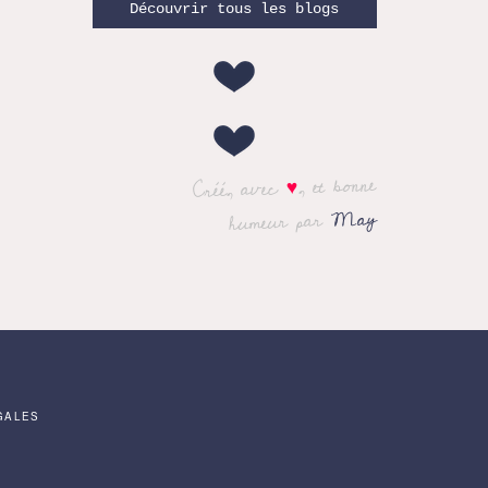
Découvrir tous les blogs
, et bonne
♥
Créé, avec
May
humeur par
GALES