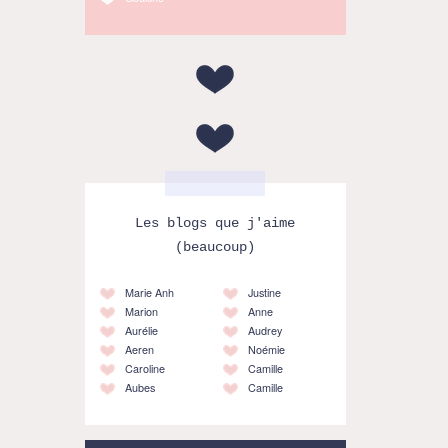
Les blogs que j'aime
(beaucoup)
Marie Anh
Justine
Marion
Anne
Aurélie
Audrey
Aeren
Noémie
Caroline
Camille
Aubes
Camille