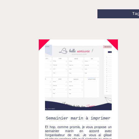
Ta
Semainier marin à imprimer
Et hop, comme promis, je vous propose un
semainier marin en accord avec
l’organisateur de mai. Je vous ai glissé
plusieurs versions afin qu’il s’adapte au mieux