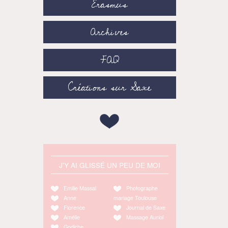
Erasmus
Archives
FAQ
Créations sur Saxe
J'Y AI GLISSÉ UN PEU DE MOI
Emilie Massal
Photographe
Anne
mariage Toulouse
Florence
Journal de Saxe
Amélie
Massage Auriol
Godiche