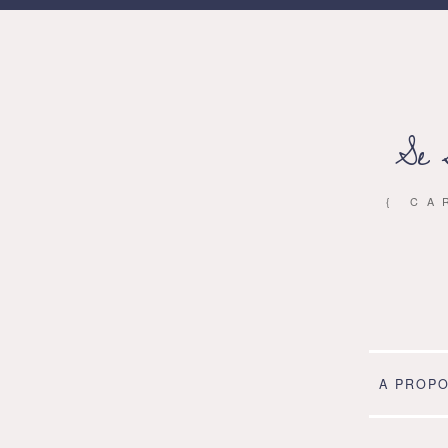
Se 
{ CA
A PROP