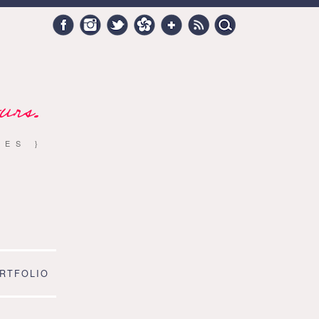
Search
Facebook
Instagram
Twitter
Hellocoton
Google +
RSS
for:
urs.
RES }
RTFOLIO