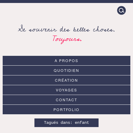
Search
for:
Se souvenir des belles choses.
Toujours.
A PROPOS
QUOTIDIEN
CRÉATION
VOYAGES
CONTACT
PORTFOLIO
Tagués dans:
enfant