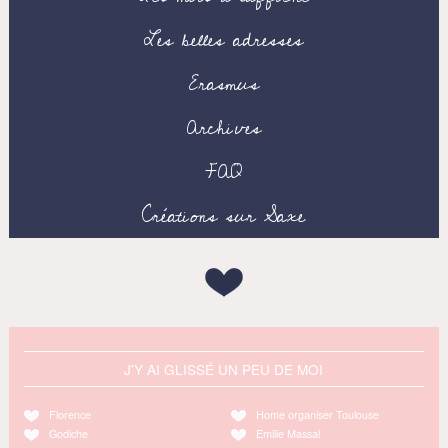
Les belles adresses
Erasmus
Archives
FAQ
Créations sur Saxe
J'Y AI GLISSÉ UN PEU DE MOI
Florence
Home organiser Toulouse
Godiche
Emilie Massal