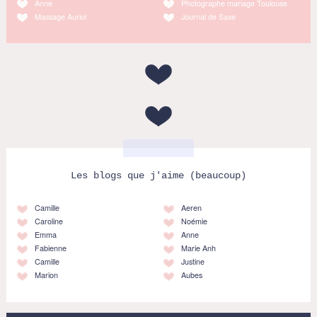
Anne
Photographe mariage Toulouse
Massage Auriol
Journal de Saxe
Les blogs que j'aime (beaucoup)
Camille
Aeren
Caroline
Noémie
Emma
Anne
Fabienne
Marie Anh
Camille
Justine
Marion
Aubes