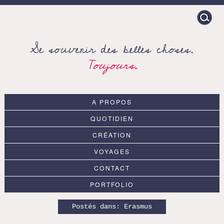
Search
for:
Se souvenir des belles choses.
Toujours.
A PROPOS
QUOTIDIEN
CRÉATION
VOYAGES
CONTACT
PORTFOLIO
Postés dans:
Erasmus