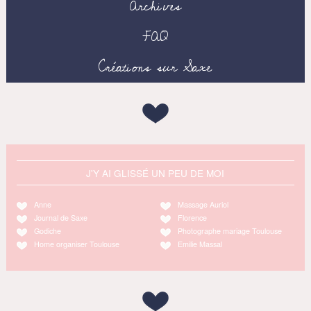
Archives
FAQ
Créations sur Saxe
J'Y AI GLISSÉ UN PEU DE MOI
Anne
Massage Auriol
Journal de Saxe
Florence
Godiche
Photographe mariage Toulouse
Home organiser Toulouse
Emilie Massal