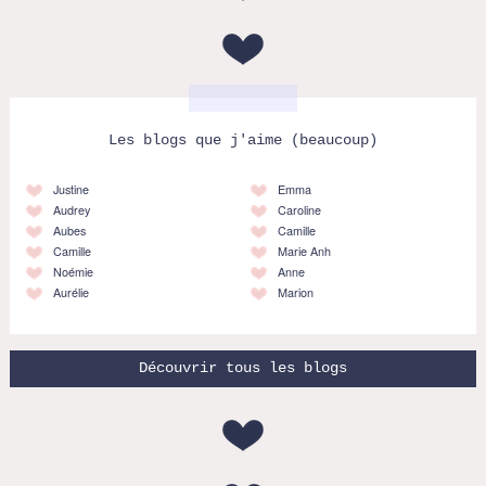
Les blogs que j'aime (beaucoup)
Justine
Emma
Audrey
Caroline
Aubes
Camille
Camille
Marie Anh
Noémie
Anne
Aurélie
Marion
Découvrir tous les blogs