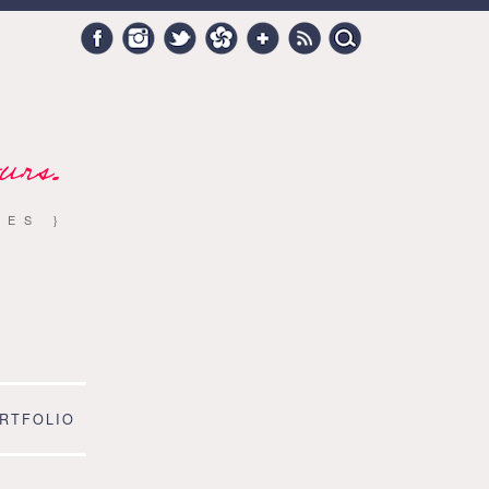
Search
Facebook
Instagram
Twitter
Hellocoton
Google +
RSS
for:
urs.
RES }
RTFOLIO