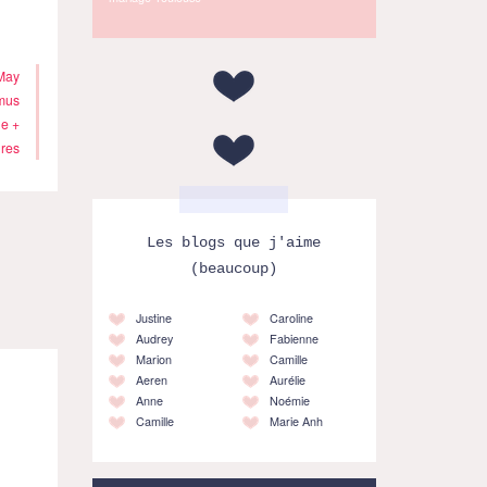
May
mus
e +
res
Les blogs que j'aime
(beaucoup)
Justine
Caroline
Audrey
Fabienne
Marion
Camille
Aeren
Aurélie
Anne
Noémie
Camille
Marie Anh