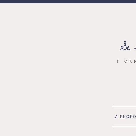
Se 
{ CA
A PROP