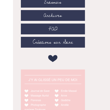
Erasmus
Archives
FAQ
Créations sur Saxe
J'Y AI GLISSÉ UN PEU DE MOI
Journal de Saxe
Emilie Massal
Massage Auriol
Anne
Florence
Godiche
Photographe
Amélie
mariage Toulouse