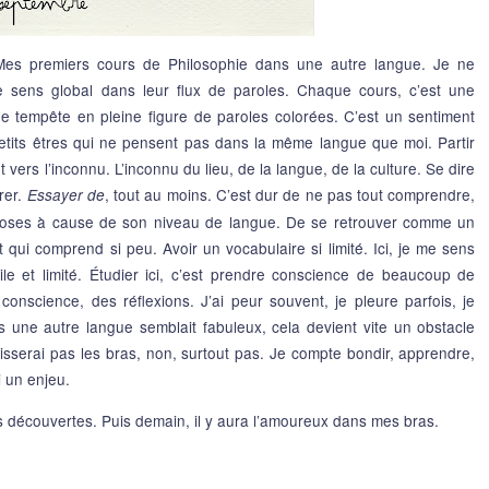
 Mes premiers cours de Philosophie dans une autre langue. Je ne
e sens global dans leur flux de paroles. Chaque cours, c’est une
e tempête en pleine figure de paroles colorées. C’est un sentiment
etits êtres qui ne pensent pas dans la même langue que moi. Partir
 vers l’inconnu. L’inconnu du lieu, de la langue, de la culture. Se dire
rer.
, tout au moins. C’est dur de ne pas tout comprendre,
Essayer de
choses à cause de son niveau de langue. De se retrouver comme un
ui comprend si peu. Avoir un vocabulaire si limité. Ici, je me sens
le et limité. Étudier ici, c’est prendre conscience de beaucoup de
onscience, des réflexions. J’ai peur souvent, je pleure parfois, je
s une autre langue semblait fabuleux, cela devient vite un obstacle
isserai pas les bras, non, surtout pas. Je compte bondir, apprendre,
i un enjeu.
les découvertes. Puis demain, il y aura l’amoureux dans mes bras.