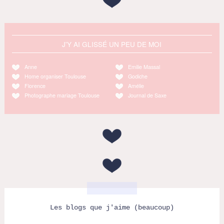
J'Y AI GLISSÉ UN PEU DE MOI
Anne
Emilie Massal
Home organiser Toulouse
Godiche
Florence
Amélie
Photographe mariage Toulouse
Journal de Saxe
Les blogs que j'aime (beaucoup)