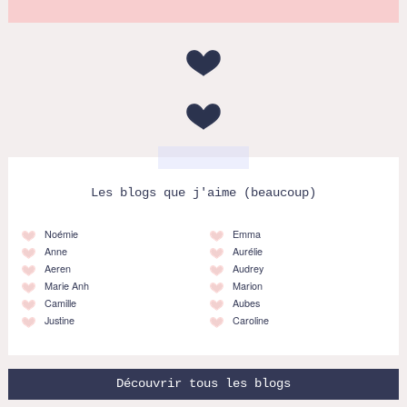
Les blogs que j'aime (beaucoup)
Noémie
Emma
Anne
Aurélie
Aeren
Audrey
Marie Anh
Marion
Camille
Aubes
Justine
Caroline
Découvrir tous les blogs