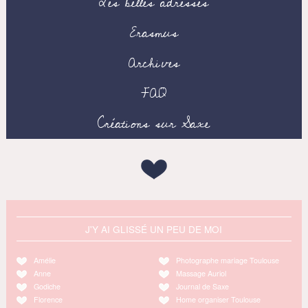
Les belles adresses
Erasmus
Archives
FAQ
Créations sur Saxe
J'Y AI GLISSÉ UN PEU DE MOI
Amélie
Photographe mariage Toulouse
Anne
Massage Auriol
Godiche
Journal de Saxe
Florence
Home organiser Toulouse