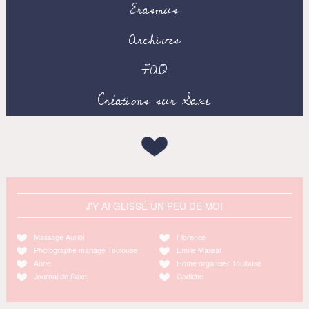
Erasmus
Archives
FAQ
Créations sur Saxe
J'Y AI GLISSÉ UN PEU DE MOI
Massage Auriol
Florence
Photographe mariage Toulouse
Emilie Massal
Anne
Home organiser Toulouse
Journal de Saxe
Godiche