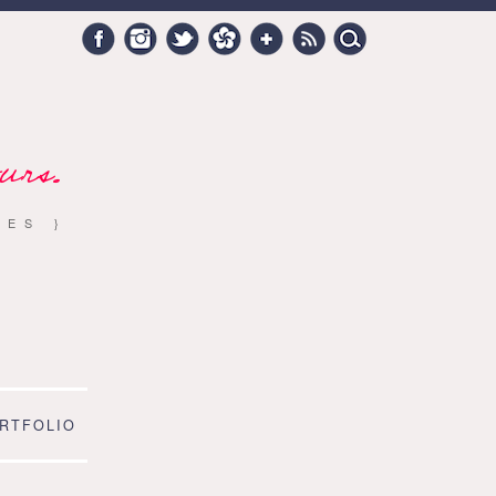
Search
Facebook
Instagram
Twitter
Hellocoton
Google +
RSS
for:
urs.
RES }
RTFOLIO