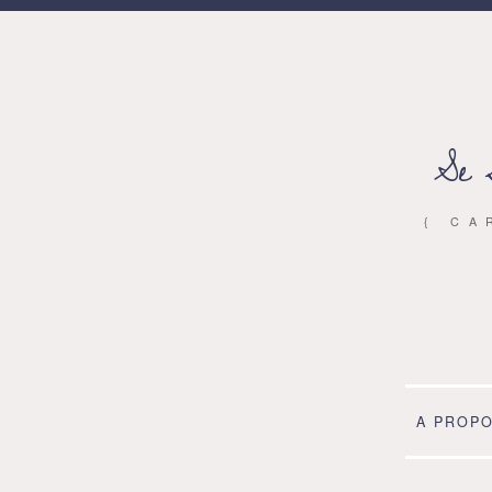
Se 
{ CA
A PROP