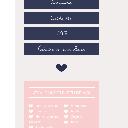
Erasmus
Archives
FAQ
Créations sur Saxe
J'Y AI GLISSÉ UN PEU DE MOI
Journal de Saxe
Emilie Massal
Florence
Amélie
Home organiser
Godiche
Toulouse
Anne
Photographe