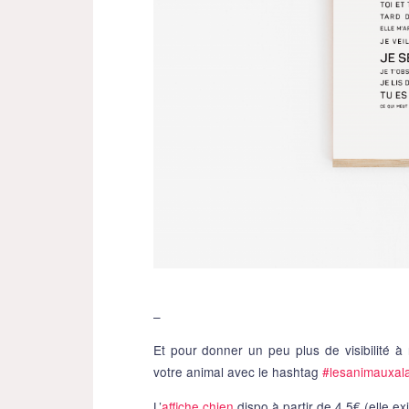
–
Et pour donner un peu plus de visibilité 
votre animal avec le hashtag
#lesanimauxala
L’
affiche chien
dispo à partir de 4.5€ (elle exi