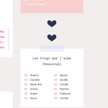
mariage Toulouse
May
tres
e +
ire
Les blogs que j'aime
(beaucoup)
Audrey
Marion
Caroline
Aurélie
Marie Anh
Camille
Emma
Noémie
Aubes
Fabienne
Aeren
Camille