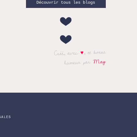
Découvrir tous les blogs
, et bonne
♥
Créé, avec
May
humeur par
GALES