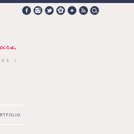
Search
Facebook
Instagram
Twitter
Hellocoton
Google +
RSS
for:
urs.
RES }
RTFOLIO