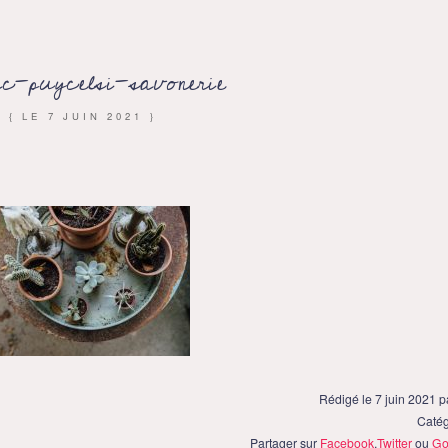
ac-puycelsi-savonerie
{ LE
7 JUIN 2021
}
Rédigé le 7 juin 2021 
Catég
Partager sur
Facebook
,
Twitter
ou
Go