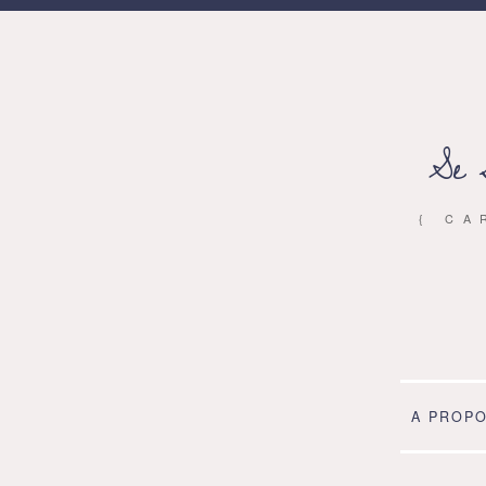
Se 
{ CA
A PROP