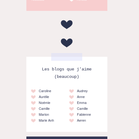
Les blogs que j'aime
(beaucoup)
Caroline
Audrey
Aurélie
Anne
Noémie
Emma
Camille
Camille
Marion
Fabienne
Marie Anh
Aeren