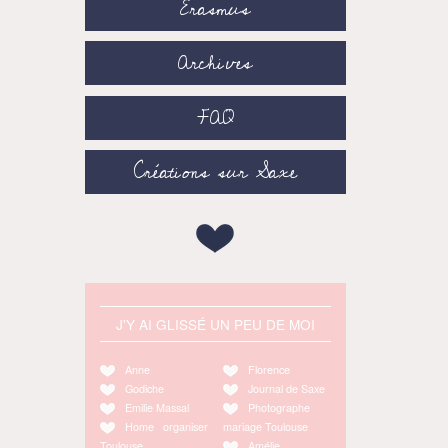
Erasmus
Archives
FAQ
Créations sur Saxe
J'Y AI GLISSÉ UN PEU DE MOI
Anne
Florence
Godiche
Journal de Saxe
Emilie Massal
Photographe
Home organiser
mariage Toulouse
Toulouse
Amélie