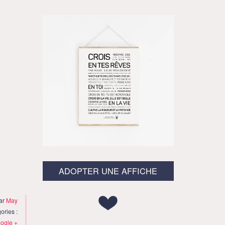
ADOPTER UNE AFFICHE
par
May
ories :
ogle +