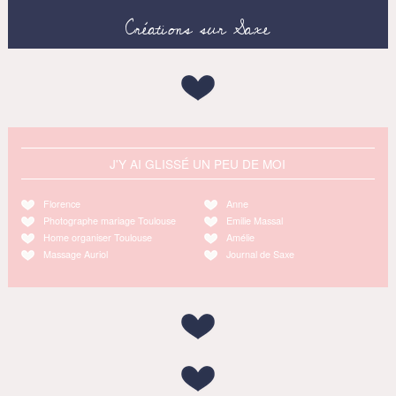
Créations sur Saxe
J'Y AI GLISSÉ UN PEU DE MOI
Florence
Anne
Photographe mariage Toulouse
Emilie Massal
Home organiser Toulouse
Amélie
Massage Auriol
Journal de Saxe