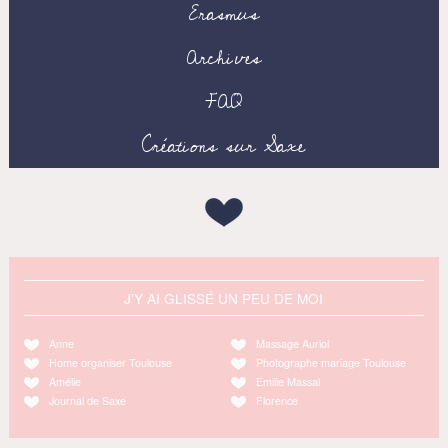
Erasmus
Archives
FAQ
Créations sur Saxe
J'Y AI GLISSÉ UN PEU DE MOI
Anne
Massage Auriol
Home organiser Toulouse
Photographe mariage Toulouse
Amélie
Emilie Massal
Journal de Saxe
Florence