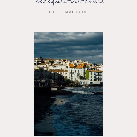
cadaques-vie-douce
{ LE
2 MAI 2019
}