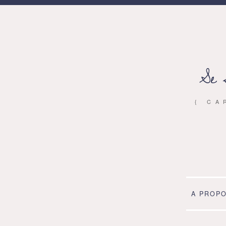
Se 
{ CA
A PROP