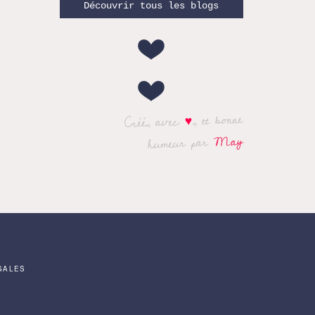
Découvrir tous les blogs
, et bonne
♥
Créé, avec
May
humeur par
GALES