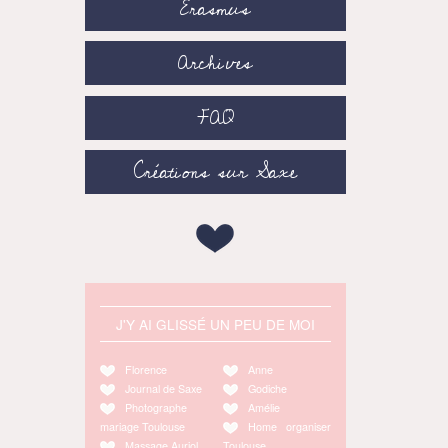
Erasmus
Archives
FAQ
Créations sur Saxe
J'Y AI GLISSÉ UN PEU DE MOI
Florence
Anne
Journal de Saxe
Godiche
Photographe
Amélie
mariage Toulouse
Home organiser
Massage Auriol
Toulouse