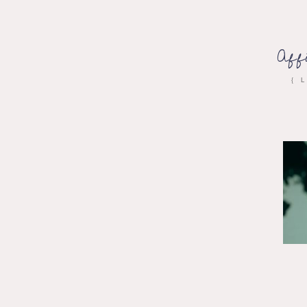
Aff
{ 