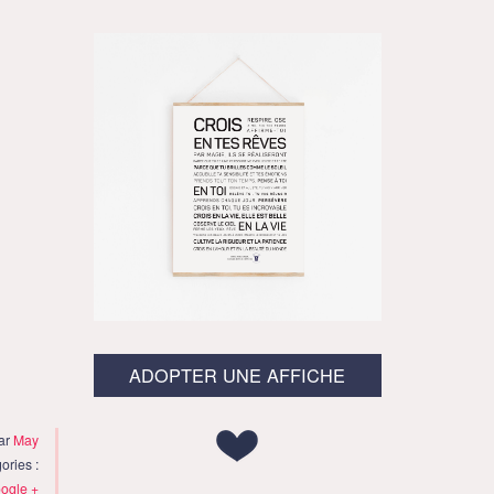
ADOPTER UNE AFFICHE
par
May
ories :
ogle +