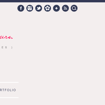
Search
Facebook
Instagram
Twitter
Hellocoton
Google +
RSS
for:
urs.
RES }
RTFOLIO