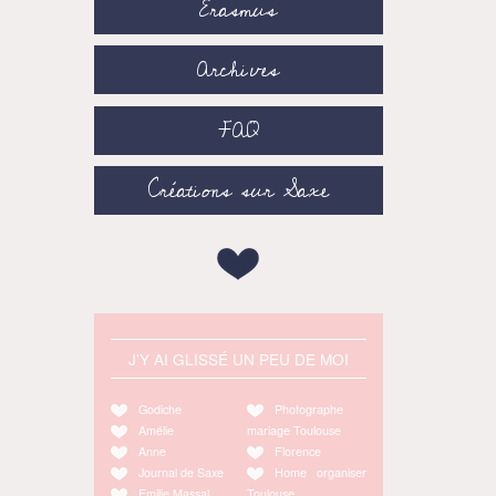
Erasmus
Archives
FAQ
Créations sur Saxe
J'Y AI GLISSÉ UN PEU DE MOI
Godiche
Photographe
Amélie
mariage Toulouse
Anne
Florence
Journal de Saxe
Home organiser
Emilie Massal
Toulouse