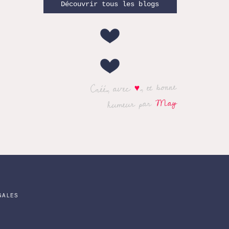
Découvrir tous les blogs
, et bonne
♥
Créé, avec
May
humeur par
GALES