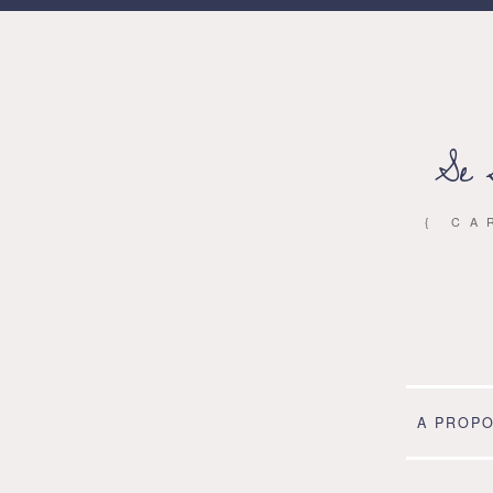
Se 
{ CA
A PROP