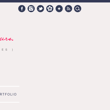
Search
Facebook
Instagram
Twitter
Hellocoton
Google +
RSS
for:
urs.
RES }
RTFOLIO