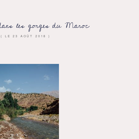
dans les gorges du Maroc
{ LE
23 AOÛT 2018
}