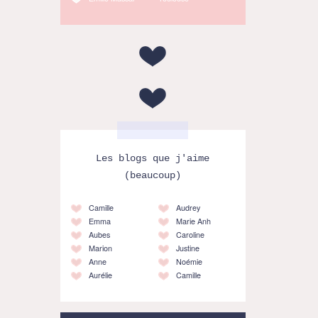
Les blogs que j'aime
(beaucoup)
Camille
Audrey
Emma
Marie Anh
Aubes
Caroline
Marion
Justine
Anne
Noémie
Aurélie
Camille