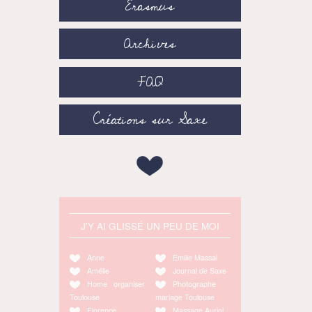
Erasmus
Archives
FAQ
Créations sur Saxe
J'Y AI GLISSÉ UN PEU DE MOI
Anne
Emilie Massal
Amélie
Journal de Saxe
Home organiser
Photographe
Toulouse
mariage Toulouse
Florence
Massage Auriol