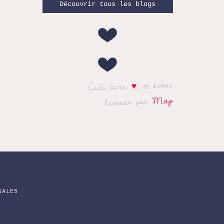
Découvrir tous les blogs
, et bonne
♥
Créé, avec
May
humeur par
GALES