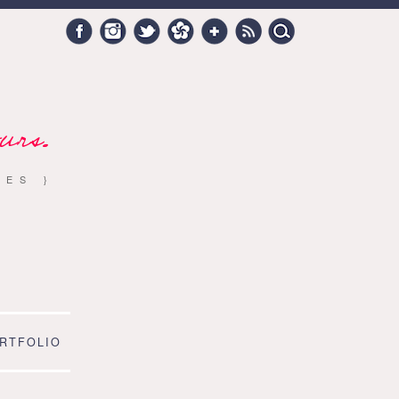
Search
Facebook
Instagram
Twitter
Hellocoton
Google +
RSS
for:
urs.
RES }
RTFOLIO