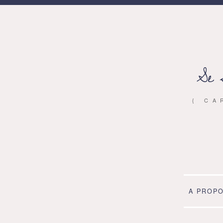
Se 
{ CA
A PROP