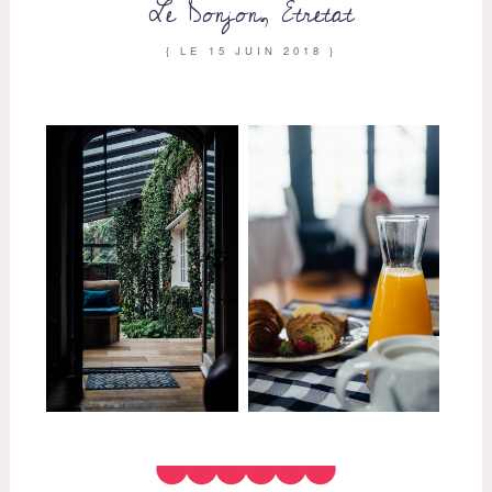
Le Donjon, Etretat
{ LE
15 JUIN 2018
}