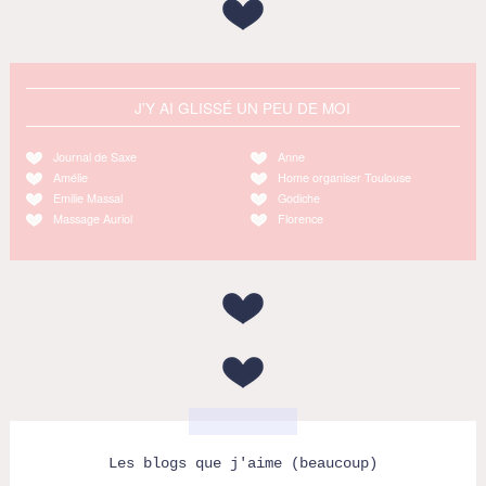
J'Y AI GLISSÉ UN PEU DE MOI
Journal de Saxe
Anne
Amélie
Home organiser Toulouse
Emilie Massal
Godiche
Massage Auriol
Florence
Les blogs que j'aime (beaucoup)