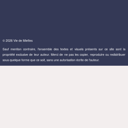
© 2026 Vie de Miettes
Sauf mention contraire, l'ensemble des textes et visuels présents sur ce site sont la
propriété exclusive de leur auteur. Merci de ne pas les copier, reproduire ou redistribuer
sous quelque forme que ce soit, sans une autorisation écrite de l'auteur.