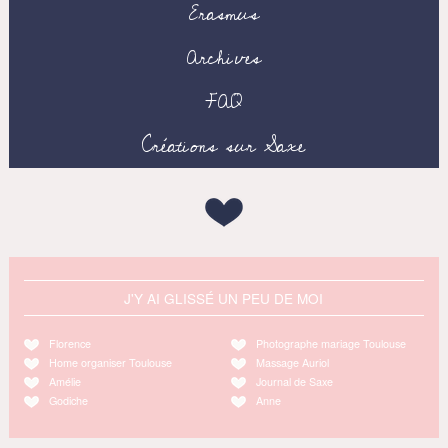
Erasmus
Archives
FAQ
Créations sur Saxe
J'Y AI GLISSÉ UN PEU DE MOI
Florence
Photographe mariage Toulouse
Home organiser Toulouse
Massage Auriol
Amélie
Journal de Saxe
Godiche
Anne