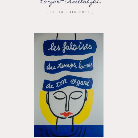
donjon-castelbajac
{ LE
13 JUIN 2018
}