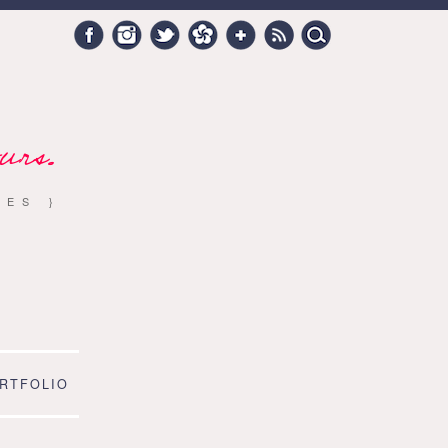
Search
Facebook
Instagram
Twitter
Hellocoton
Google +
RSS
for:
urs.
RES }
RTFOLIO