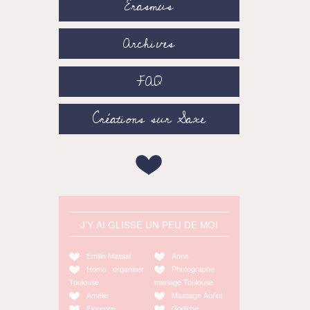
Erasmus
Archives
FAQ
Créations sur Saxe
J'Y AI GLISSÉ UN PEU DE MOI
Emilie Massal
Anne
Home organiser
Photographe
Toulouse
mariage Toulouse
Amélie
Massage Auriol
Florence
Godiche