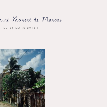
aint Laurent de Maroni
{ LE
31 MARS 2018
}