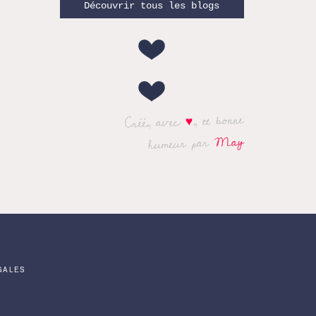
Découvrir tous les blogs
, et bonne
♥
Créé, avec
May
humeur par
GALES