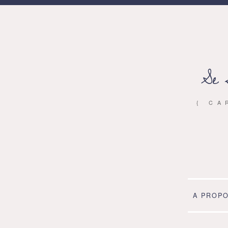
Se 
{ CA
A PROP