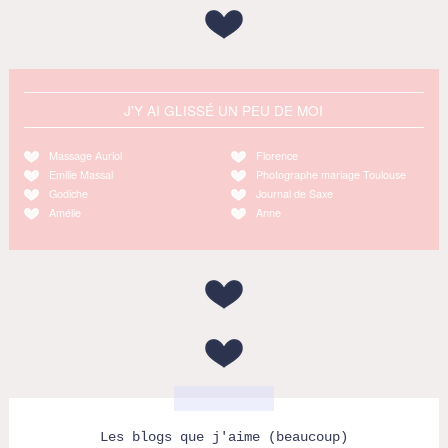
J'Y AI GLISSÉ UN PEU DE MOI
Massage Auriol
Florence
Emilie Massal
Photographe mariage Toulouse
Godiche
Journal de Saxe
Amélie
Anne
Les blogs que j'aime (beaucoup)