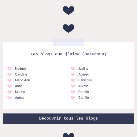
Les blogs que j'aime (beaucoup)
Noémie
Justine
Caroline
Audrey
Marie Anh
Fabienne
Anne
Aurélie
Marion
Camille
Aubes
Camille
Découvrir tous les blogs