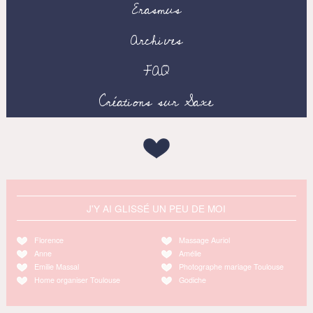
Erasmus
Archives
FAQ
Créations sur Saxe
J'Y AI GLISSÉ UN PEU DE MOI
Florence
Massage Auriol
Anne
Amélie
Emilie Massal
Photographe mariage Toulouse
Home organiser Toulouse
Godiche