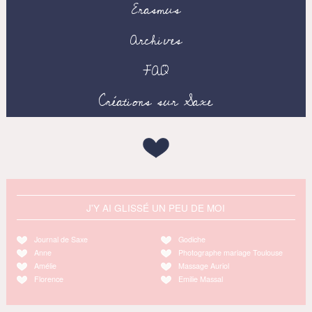
Erasmus
Archives
FAQ
Créations sur Saxe
J'Y AI GLISSÉ UN PEU DE MOI
Journal de Saxe
Godiche
Anne
Photographe mariage Toulouse
Amélie
Massage Auriol
Florence
Emilie Massal