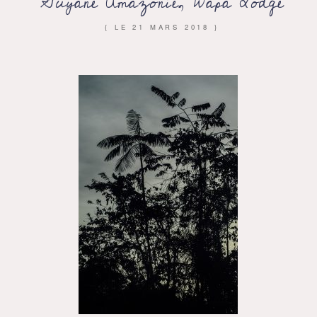
Guyane Amazonie, Wapa Lodge
{ LE
21 MARS 2018
}