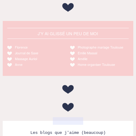
J'Y AI GLISSÉ UN PEU DE MOI
Florence
Photographe mariage Toulouse
Journal de Saxe
Emilie Massal
Massage Auriol
Amélie
Anne
Home organiser Toulouse
Les blogs que j'aime (beaucoup)