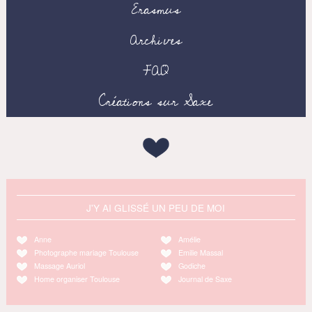
Erasmus
Archives
FAQ
Créations sur Saxe
J'Y AI GLISSÉ UN PEU DE MOI
Anne
Amélie
Photographe mariage Toulouse
Emilie Massal
Massage Auriol
Godiche
Home organiser Toulouse
Journal de Saxe