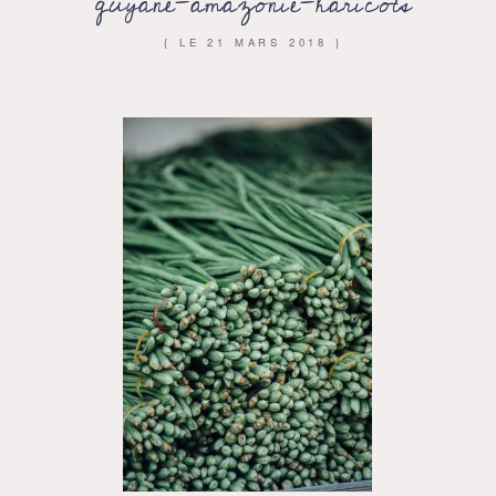
guyane-amazonie-haricots
{ LE
21 MARS 2018
}