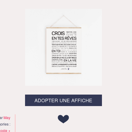
ADOPTER UNE AFFICHE
par
May
ories :
ogle +