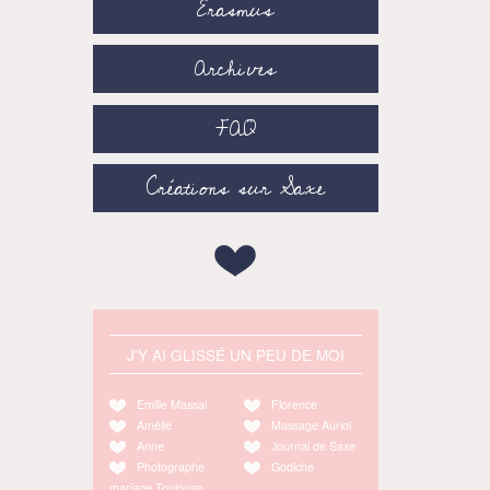
Erasmus
Archives
FAQ
Créations sur Saxe
J'Y AI GLISSÉ UN PEU DE MOI
Emilie Massal
Florence
Amélie
Massage Auriol
Anne
Journal de Saxe
Photographe
Godiche
mariage Toulouse