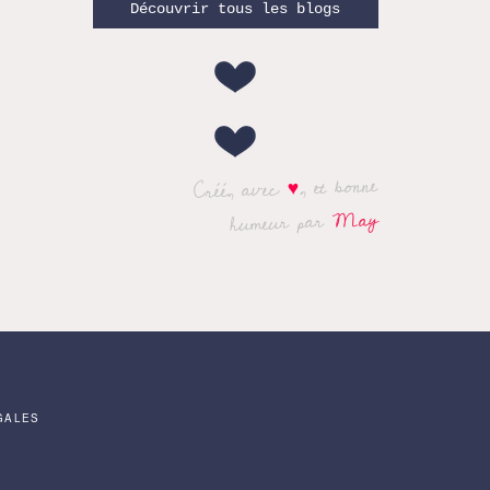
Découvrir tous les blogs
, et bonne
♥
Créé, avec
May
humeur par
GALES