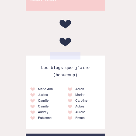
Les blogs que j'aime
(beaucoup)
Marie Anh
Aeren
Justine
Marion
Camille
Caroline
Camille
Aubes
Audrey
Aurélie
Fabienne
Emma