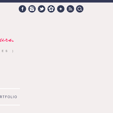
Search
Facebook
Instagram
Twitter
Hellocoton
Google +
RSS
for:
urs.
RES }
RTFOLIO