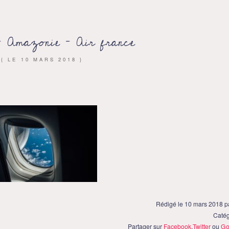
 Amazonie – Air france
{ LE
10 MARS 2018
}
Rédigé le 10 mars 2018 
Catég
Partager sur
Facebook
,
Twitter
ou
Go