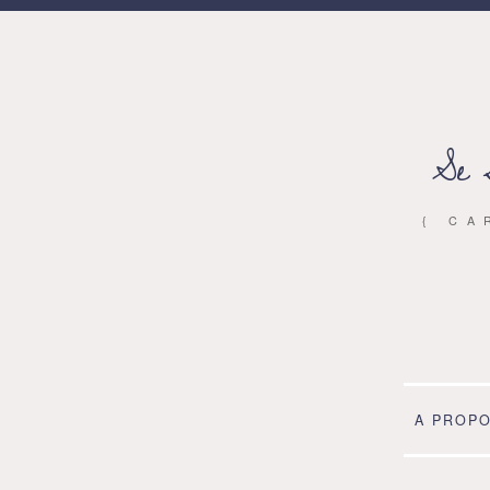
Se 
{ CA
A PROP