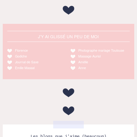
J'Y AI GLISSÉ UN PEU DE MOI
Florence
Photographe mariage Toulouse
Godiche
Massage Auriol
Journal de Saxe
Amélie
Emilie Massal
Anne
Les blogs que j'aime (beaucoup)