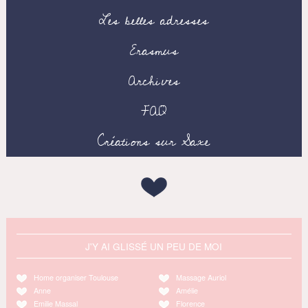
Les belles adresses
Erasmus
Archives
FAQ
Créations sur Saxe
J'Y AI GLISSÉ UN PEU DE MOI
Home organiser Toulouse
Massage Auriol
Anne
Amélie
Emilie Massal
Florence