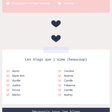
Photographe mariage Toulouse
Godiche
Les blogs que j'aime (beaucoup)
Aeren
Caroline
Marie Anh
Noémie
Aurélie
Camille
Justine
Fabienne
Emma
Camille
Marion
Audrey
Découvrir tous les blogs