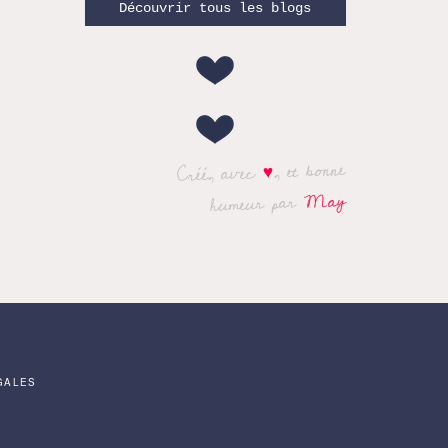
Découvrir tous les blogs
, et bonne
♥
Créé, avec
May
humeur par
GALES