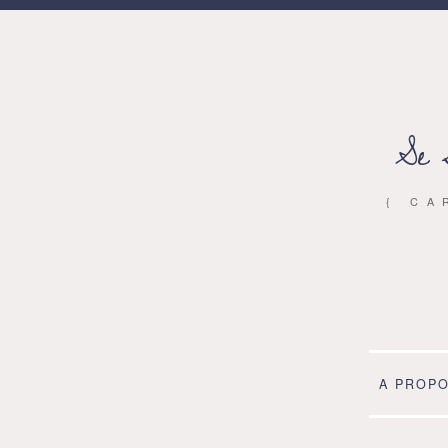
Se 
{ CA
A PROP