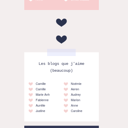
Les blogs que j'aime
(beaucoup)
Camille
Noémie
Camille
Aeren
Marie Anh
Audrey
Fabienne
Marion
Aurélie
Anne
Justine
Caroline