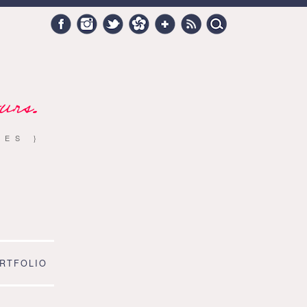
Search
Facebook
Instagram
Twitter
Hellocoton
Google +
RSS
for:
urs.
RES }
RTFOLIO