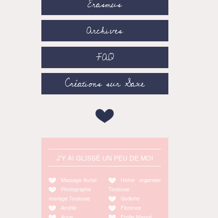
Erasmus
Archives
FAQ
Créations sur Saxe
J'Y AI GLISSÉ UN PEU DE MOI
Massage Auriol
Home organiser
Photographe
Toulouse
mariage Toulouse
Godiche
Amélie
Florence
Anne
Emilie Massal