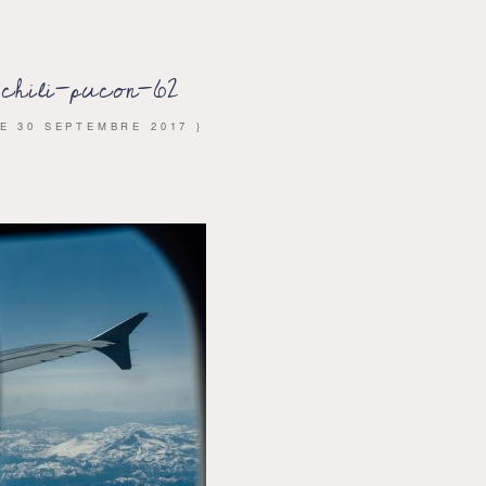
chili-pucon-62
LE
30 SEPTEMBRE 2017
}