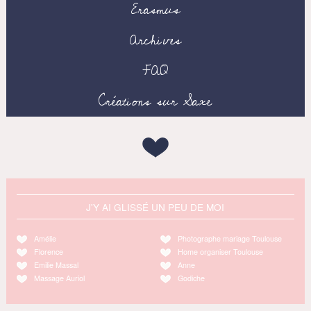
Erasmus
Archives
FAQ
Créations sur Saxe
J'Y AI GLISSÉ UN PEU DE MOI
Amélie
Photographe mariage Toulouse
Florence
Home organiser Toulouse
Emilie Massal
Anne
Massage Auriol
Godiche