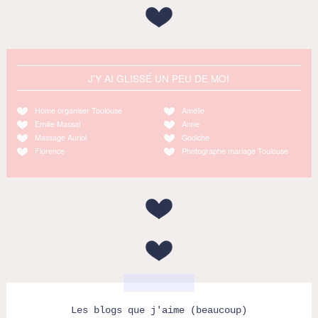
J'Y AI GLISSÉ UN PEU DE MOI
Home organiser Toulouse
Amélie
Emilie Massal
Anne
Massage Auriol
Godiche
Florence
Photographe mariage Toulouse
Les blogs que j'aime (beaucoup)