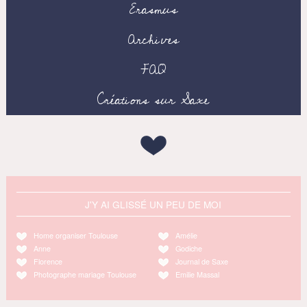
Erasmus
Archives
FAQ
Créations sur Saxe
J'Y AI GLISSÉ UN PEU DE MOI
Home organiser Toulouse
Amélie
Anne
Godiche
Florence
Journal de Saxe
Photographe mariage Toulouse
Emilie Massal