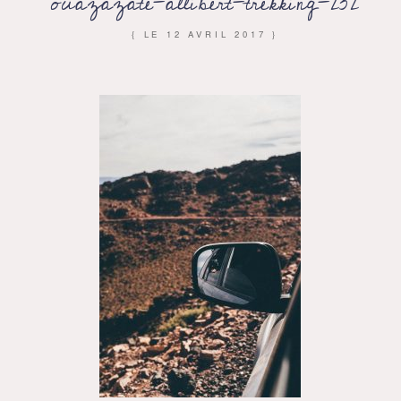
ouazazate-allibert-trekking-232
{ LE
12 AVRIL 2017
}