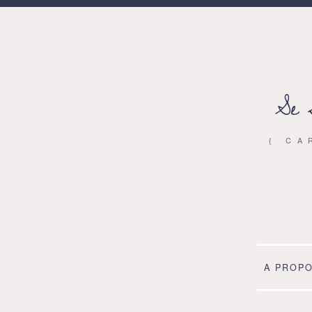
Se 
{ CA
A PROP