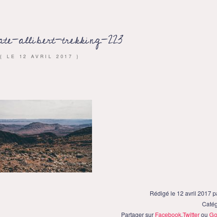
e-allibert-trekking-223
{ LE
12 AVRIL 2017
}
Rédigé le 12 avril 2017 
Catég
Partager sur
Facebook
,
Twitter
ou
Go