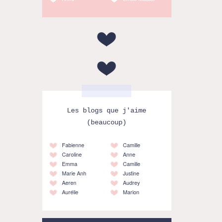
Les blogs que j'aime
(beaucoup)
Fabienne
Camille
Caroline
Anne
Emma
Camille
Marie Anh
Justine
Aeren
Audrey
Aurélie
Marion