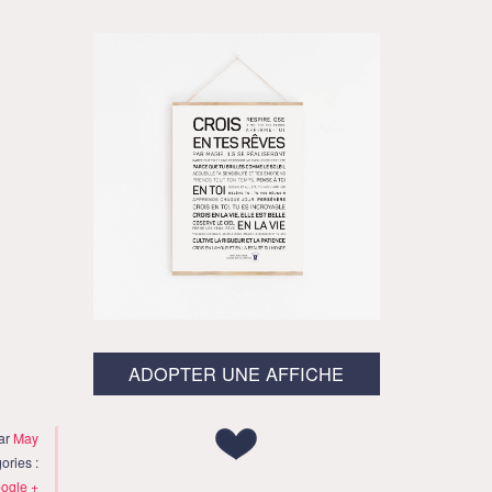
ADOPTER UNE AFFICHE
par
May
ories :
ogle +