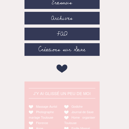
Erasmus
Archives
FAQ
Créations sur Saxe
J'Y AI GLISSÉ UN PEU DE MOI
Massage Auriol
Godiche
Photographe
Journal de Saxe
mariage Toulouse
Home organiser
Florence
Toulouse
Anne
Emilie Massal