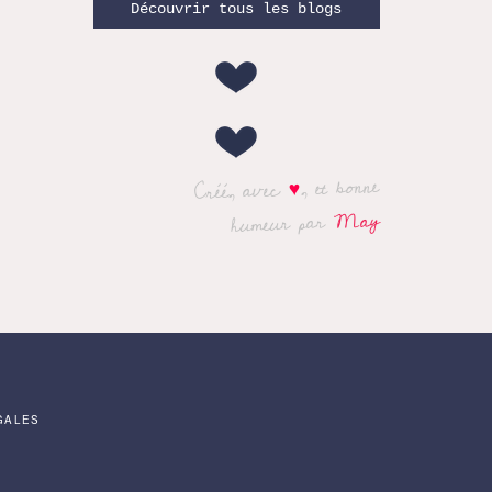
Découvrir tous les blogs
, et bonne
♥
Créé, avec
May
humeur par
GALES