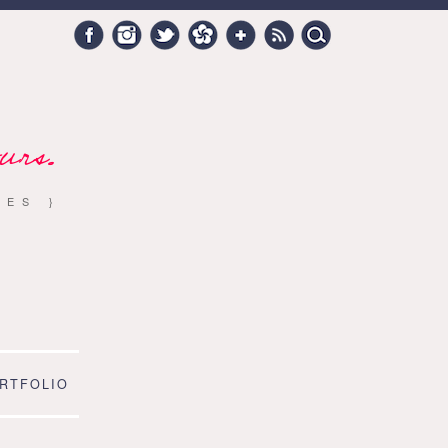
Search
Facebook
Instagram
Twitter
Hellocoton
Google +
RSS
for:
urs.
RES }
RTFOLIO