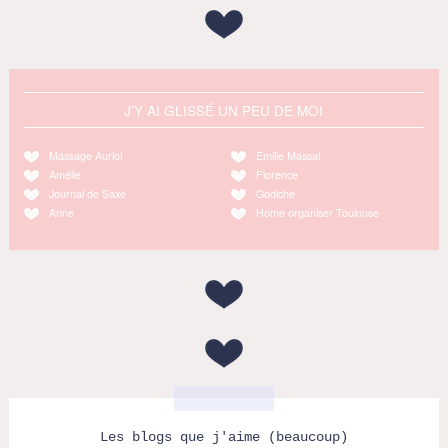
J'Y AI GLISSÉ UN PEU DE MOI
Massage Auriol
Emilie Massal
Amélie
Florence
Journal de Saxe
Godiche
Anne
Home organiser Toulouse
Les blogs que j'aime (beaucoup)