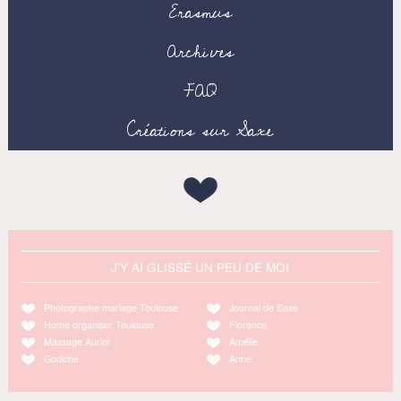
Erasmus
Archives
FAQ
Créations sur Saxe
J'Y AI GLISSÉ UN PEU DE MOI
Photographe mariage Toulouse
Journal de Saxe
Home organiser Toulouse
Florence
Massage Auriol
Amélie
Godiche
Anne