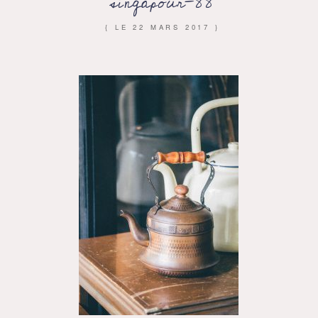
singapour-88
{ LE
22 MARS 2017
}