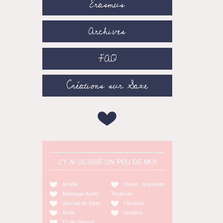
Erasmus
Archives
FAQ
Créations sur Saxe
J'Y AI GLISSÉ UN PEU DE MOI
Amélie
Home organiser
Massage Auriol
Toulouse
Journal de Saxe
Florence
Anne
Godiche
Emilie Massal