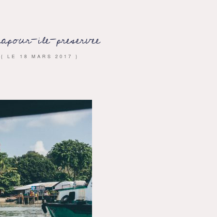
gapour-ile-preservee
{ LE
18 MARS 2017
}