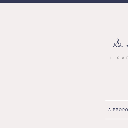
Se 
{ CA
A PROP