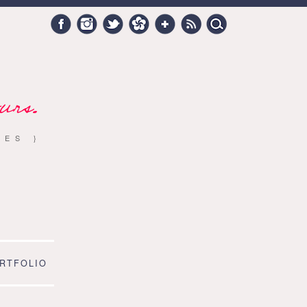
Search
Facebook
Instagram
Twitter
Hellocoton
Google +
RSS
for:
urs.
RES }
RTFOLIO