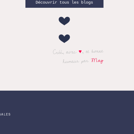
Découvrir tous les blogs
, et bonne
♥
Créé, avec
May
humeur par
GALES