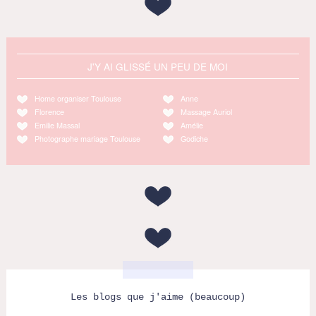
J'Y AI GLISSÉ UN PEU DE MOI
Home organiser Toulouse
Anne
Florence
Massage Auriol
Emilie Massal
Amélie
Photographe mariage Toulouse
Godiche
Les blogs que j'aime (beaucoup)