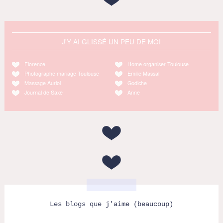
J'Y AI GLISSÉ UN PEU DE MOI
Florence
Home organiser Toulouse
Photographe mariage Toulouse
Emilie Massal
Massage Auriol
Godiche
Journal de Saxe
Anne
Les blogs que j'aime (beaucoup)